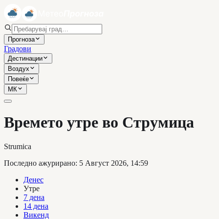
Прогноза
Градови
Дестинации
Воздух
Повеќе
МК
Времето утре во Струмица
Strumica
Последно ажурирано
:
5 Август 2026, 14:59
Денес
Утре
7 дена
14 дена
Викенд