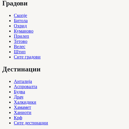
Градови
Скопје
Битола
Охрид
Куманово
Прилеп
Тетово
Велес
Штип
Сите градови
Дестинации
Анталија
Аспровалта
Будва
Драч
Халкидики
Хамамет
Ханиоти
Крф
Сите дестинации