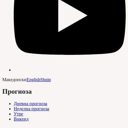
Македонски
English
Shqip
Прогноза
Дневна прогноза
Неделна прогноза
Утре
Викенд