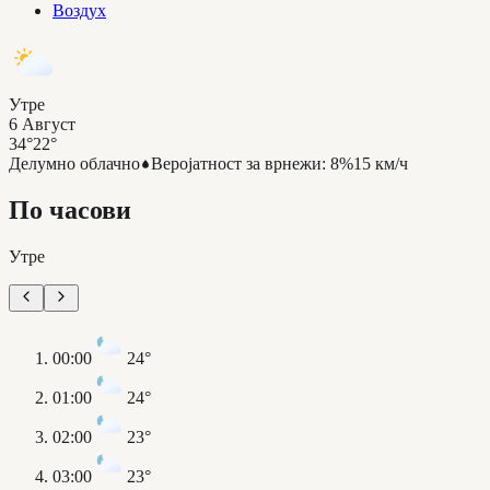
Воздух
Утре
6 Август
34°
22°
Делумно облачно
Веројатност за врнежи
:
8%
15 км/ч
По часови
Утре
00:00
24°
01:00
24°
02:00
23°
03:00
23°