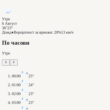
Утре
6 Август
36°
23°
Дожд
Веројатност за врнежи
:
20%
13 км/ч
По часови
Утре
00:00
25°
01:00
24°
02:00
23°
03:00
23°