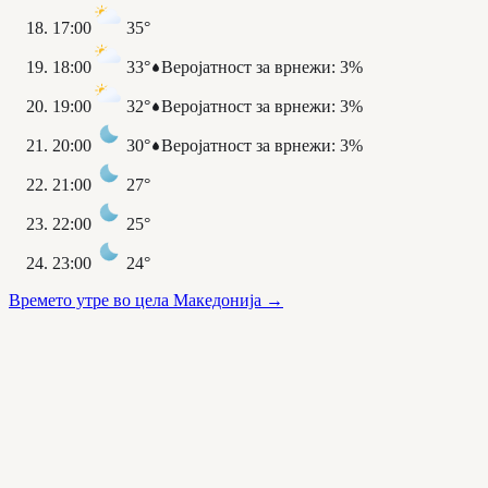
17:00
35°
18:00
33°
Веројатност за врнежи
:
3%
19:00
32°
Веројатност за врнежи
:
3%
20:00
30°
Веројатност за врнежи
:
3%
21:00
27°
22:00
25°
23:00
24°
Времето утре во цела Македонија
→