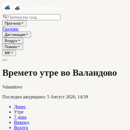
Прогноза
Градови
Дестинации
Воздух
Повеќе
МК
Времето утре во Валандово
Valandovo
Последно ажурирано
:
5 Август 2026, 14:59
Денес
Утре
7 дена
Викенд
Воздух