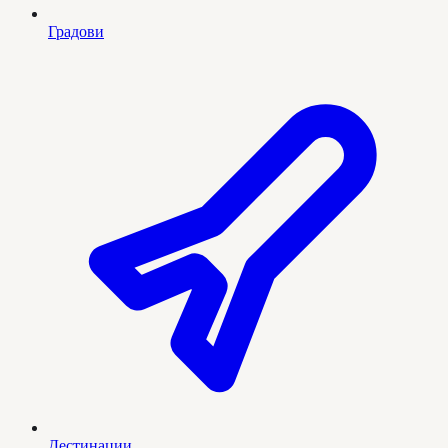
Градови
Дестинации