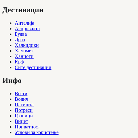
Дестинации
Анталија
Аспровалта
Будва
Драч
Халкидики
Хамамет
Ханиоти
Крф
Сите дестинации
Инфо
Вести
Водич
Патишта
Потреси
Граници
Виџет
Приватност
Услови за користење