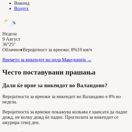
Викенд
Воздух
Недела
9 Август
36°
25°
Облачно
Веројатност за врнежи
:
8%
19 км/ч
Времето за викендот во цела Македонија
→
Често поставувани прашања
Дали ќе врне за викендот во Валандово?
Веројатноста за врнежи за викендот во Валандово е 8% во
недела.
Веројатноста за врнежи покажува колкава е шансата да падне
дожд, не колку дожд ќе падне. Прогнозата за викендот се
ажурира секој ден.