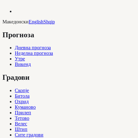
Македонски
English
Shqip
Прогноза
Дневна прогноза
Неделна прогноза
Утре
Викенд
Градови
Скопје
Битола
Охрид
Куманово
Прилеп
Тетово
Велес
Штип
Сите градови