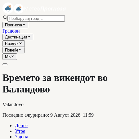
Прогноза
Градови
Дестинации
Воздух
Повеќе
МК
Времето за викендот во
Валандово
Valandovo
Последно ажурирано
:
9 Август 2026, 11:59
Денес
Утре
7 дена