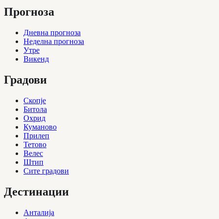
Прогноза
Дневна прогноза
Неделна прогноза
Утре
Викенд
Градови
Скопје
Битола
Охрид
Куманово
Прилеп
Тетово
Велес
Штип
Сите градови
Дестинации
Анталија