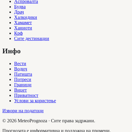
Аспровалта
Будва
Драч
Халкидики
Хамамет
Ханиоти
Крф
Сите дестинации
Инфо
Вести
Водич
Патишта
Потреси
Граници
Виџет
Приватност
Услови за користење
Извори на податоци
©
2026
MeteoPrognoza ·
Сите права задржани.
Прогнозата е информативна и подложна на промени.