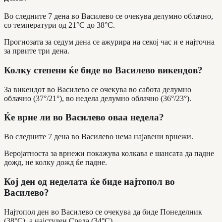
Во следните 7 дена во Василево се очекува делумно облачно,
со температури од 21°C до 38°C.
Прогнозата за седум дена се ажурира на секој час и е најточна
за првите три дена.
Колку степени ќе биде во Василево викендов?
За викендот во Василево се очекува во сабота делумно
облачно (37°/21°), во недела делумно облачно (36°/23°).
Ќе врне ли во Василево оваа недела?
Во следните 7 дена во Василево нема најавени врнежи.
Веројатноста за врнежи покажува колкава е шансата да падне
дожд, не колку дожд ќе падне.
Кој ден од неделата ќе биде најтопол во
Василево?
Најтопол ден во Василево се очекува да биде Понеделник
(38°C), а најстуден Среда (34°C).