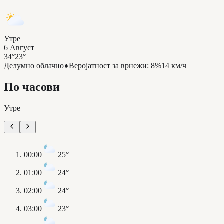
Утре
6 Август
34°
23°
Делумно облачно
Веројатност за врнежи
:
8%
14 км/ч
По часови
Утре
00:00
25°
01:00
24°
02:00
24°
03:00
23°