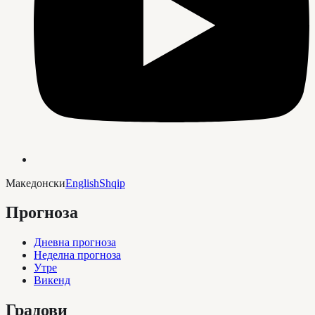
Македонски
English
Shqip
Прогноза
Дневна прогноза
Неделна прогноза
Утре
Викенд
Градови