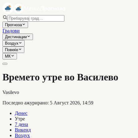
Прогноза
Градови
Дестинации
Воздух
Повеќе
МК
Времето утре во Василево
Vasilevo
Последно ажурирано
:
5 Август 2026, 14:59
Денес
Утре
7 дена
Викенд
Воздух