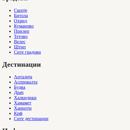
Скопје
Битола
Охрид
Куманово
Прилеп
Тетово
Велес
Штип
Сите градови
Дестинации
Анталија
Аспровалта
Будва
Драч
Халкидики
Хамамет
Ханиоти
Крф
Сите дестинации