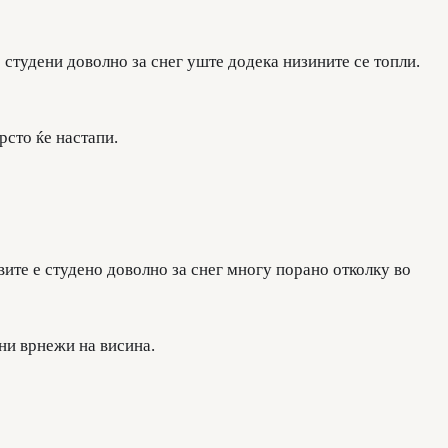
студени доволно за снег уште додека низините се топли.
рсто ќе настапи.
вите е студено доволно за снег многу порано отколку во
ни врнежи на висина.