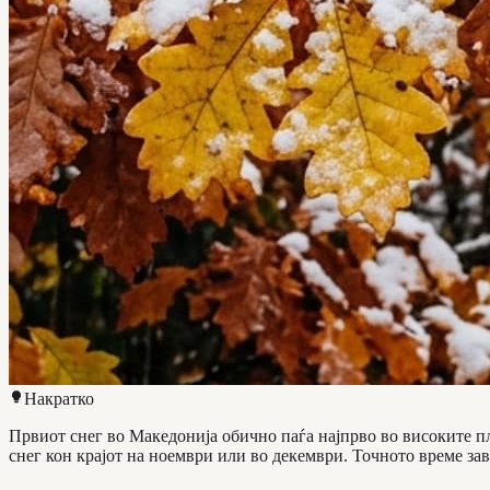
Накратко
Првиот снег во Македонија обично паѓа најпрво во високите п
снег кон крајот на ноември или во декември. Точното време за