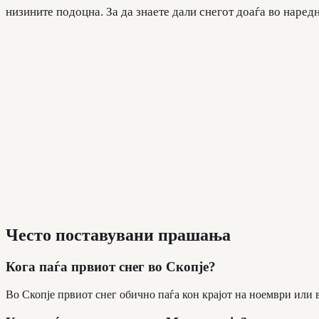
низините подоцна. За да знаете дали снегот доаѓа во наредн
Често поставувани прашања
Кога паѓа првиот снег во Скопје?
Во Скопје првиот снег обично паѓа кон крајот на ноември или 