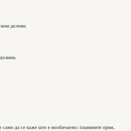
ужни делови.
 долини.
е само да се каже што е вообичаено: планините први,