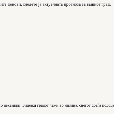
ите денови, следете ја актуелната прогноза за вашиот град.
во декември. Бидејќи градот лежи во низина, снегот доаѓа подоц