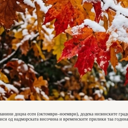
ланини доцна есен (октомври–ноември), додека низинските градо
виси од надморската височина и временските прилики таа година