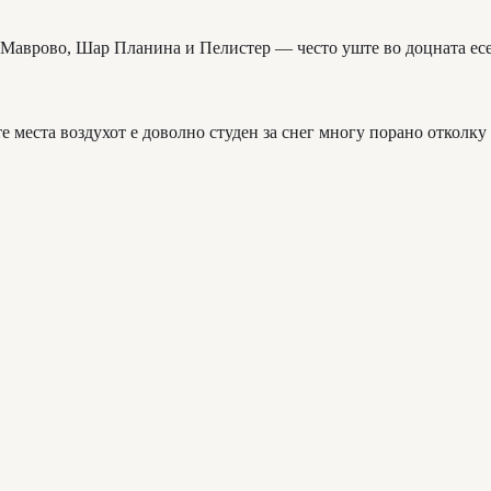
 Маврово, Шар Планина и Пелистер — често уште во доцната есе
е места воздухот е доволно студен за снег многу порано отколку