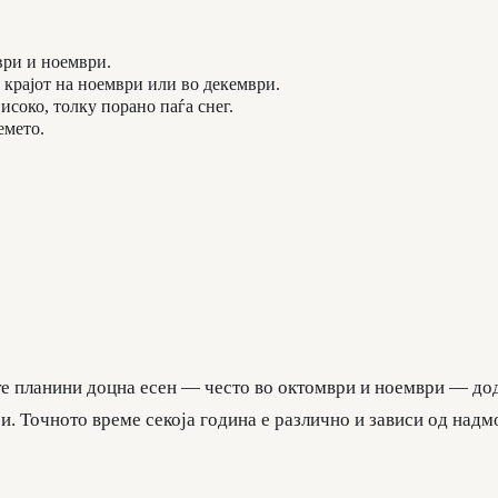
ври и ноември.
 крајот на ноември или во декември.
соко, толку порано паѓа снег.
емето.
е планини доцна есен — често во октомври и ноември — доде
ри. Точното време секоја година е различно и зависи од над