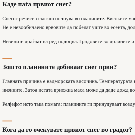
Каде паѓа првиот снег?
Снегот речиси секогаш почнува во планините. Високите мас
Не е невообичаено врвовите да побелат уште во есента, дод
Низините доаѓаат на ред подоцна. Градовите во долините и 
Зошто планините добиваат снег први?
Главната причина е надморската височина. Температурата н
низините. Затоа истата врнежна маса може да даде дожд во 
Релјефот исто така помага: планините ги принудуваат возд
Кога да го очекувате првиот снег во градот?