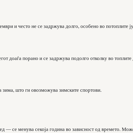
ември и често не се задржува долго, особено во потоплите ј
егот доаѓа порано и се задржува подолго отколку во топлите
та зима, што ги овозможува зимските спортови.
ед — се менува секоја година во зависност од времето. Мож