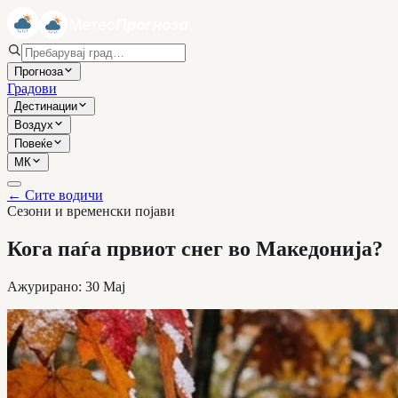
Прогноза
Градови
Дестинации
Воздух
Повеќе
МК
←
Сите водичи
Сезони и временски појави
Кога паѓа првиот снег во Македонија?
Ажурирано
:
30 Мај