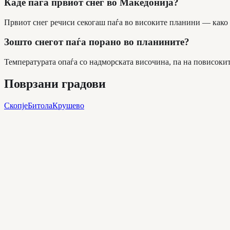
Каде паѓа првиот снег во Македонија?
Првиот снег речиси секогаш паѓа во високите планини — како
Зошто снегот паѓа порано во планините?
Температурата опаѓа со надморската височина, па на повисокит
Поврзани градови
Скопје
Битола
Крушево