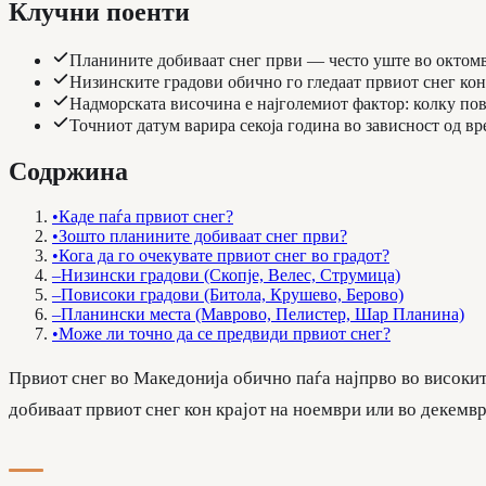
Клучни поенти
Планините добиваат снег први — често уште во октом
Низинските градови обично го гледаат првиот снег кон
Надморската височина е најголемиот фактор: колку пови
Точниот датум варира секоја година во зависност од вр
Содржина
•
Каде паѓа првиот снег?
•
Зошто планините добиваат снег први?
•
Кога да го очекувате првиот снег во градот?
–
Низински градови (Скопје, Велес, Струмица)
–
Повисоки градови (Битола, Крушево, Берово)
–
Планински места (Маврово, Пелистер, Шар Планина)
•
Може ли точно да се предвиди првиот снег?
Првиот снег во Македонија обично паѓа најпрво во високит
добиваат првиот снег кон крајот на ноември или во декемв