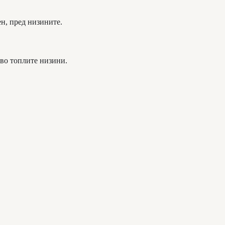
н, пред низините.
 во топлите низини.