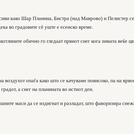
иви како Шар Планина, Бистра (над Маврово) и Пелистер се 
ека во градовите сè уште е есенско време.
котлините обично го гледаат првиот снег кога зимата веќе цв
а воздухот опаѓа како што се качуваме повисоко, па на врво
градот, а снег на планината во истиот ден.
ушните маси да се издигнат и разладат, што фаворизира снеж