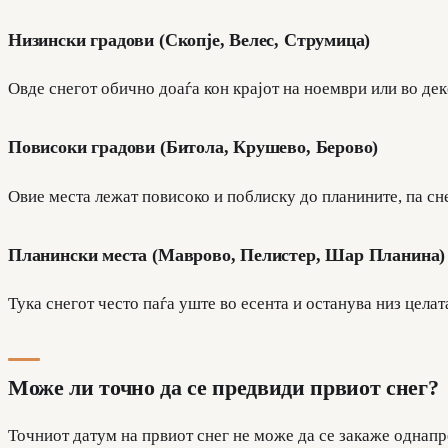
Низински градови (Скопје, Велес, Струмица)
Овде снегот обично доаѓа кон крајот на ноември или во дек
Повисоки градови (Битола, Крушево, Берово)
Овие места лежат повисоко и поблиску до планините, па сн
Планински места (Маврово, Пелистер, Шар Планина)
Тука снегот често паѓа уште во есента и останува низ цела
Може ли точно да се предвиди првиот снег?
Точниот датум на првиот снег не може да се закаже однапр