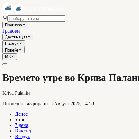
Прогноза
Градови
Дестинации
Воздух
Повеќе
МК
Времето утре во Крива Палан
Kriva Palanka
Последно ажурирано
:
5 Август 2026, 14:59
Денес
Утре
7 дена
Викенд
Воздух