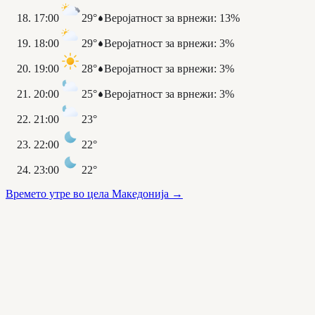
17:00
29°
Веројатност за врнежи
:
13%
18:00
29°
Веројатност за врнежи
:
3%
19:00
28°
Веројатност за врнежи
:
3%
20:00
25°
Веројатност за врнежи
:
3%
21:00
23°
22:00
22°
23:00
22°
Времето утре во цела Македонија
→