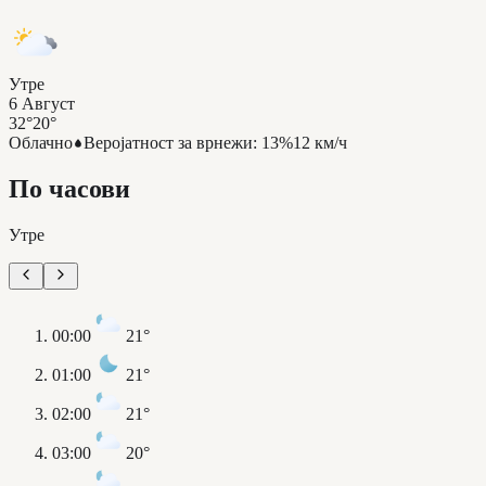
Утре
6 Август
32°
20°
Облачно
Веројатност за врнежи
:
13%
12 км/ч
По часови
Утре
00:00
21°
01:00
21°
02:00
21°
03:00
20°