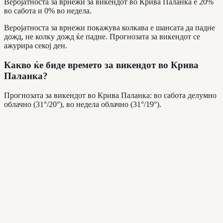
Веројатноста за врнежи за викендот во Крива Паланка е 20%
во сабота и 0% во недела.
Веројатноста за врнежи покажува колкава е шансата да падне
дожд, не колку дожд ќе падне. Прогнозата за викендот се
ажурира секој ден.
Какво ќе биде времето за викендот во Крива
Паланка?
Прогнозата за викендот во Крива Паланка: во сабота делумно
облачно (31°/20°), во недела облачно (31°/19°).