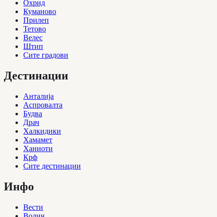
Охрид
Куманово
Прилеп
Тетово
Велес
Штип
Сите градови
Дестинации
Анталија
Аспровалта
Будва
Драч
Халкидики
Хамамет
Ханиоти
Крф
Сите дестинации
Инфо
Вести
Водич