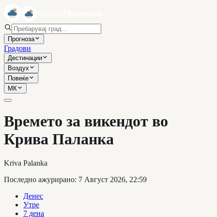
Прогноза
Градови
Дестинации
Воздух
Повеќе
МК
Времето за викендот во
Крива Паланка
Kriva Palanka
Последно ажурирано
:
7 Август 2026, 22:59
Денес
Утре
7 дена