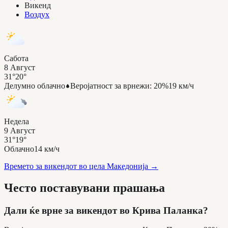
Викенд
Воздух
Сабота
8 Август
31°
20°
Делумно облачно
Веројатност за врнежи
:
20%
19 км/ч
Недела
9 Август
31°
19°
Облачно
14 км/ч
Времето за викендот во цела Македонија
→
Често поставувани прашања
Дали ќе врне за викендот во Крива Паланка?