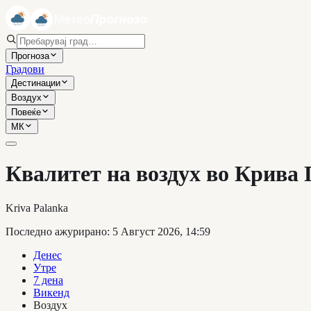
Прогноза
Градови
Дестинации
Воздух
Повеќе
МК
Квалитет на воздух во Крива
Kriva Palanka
Последно ажурирано
:
5 Август 2026, 14:59
Денес
Утре
7 дена
Викенд
Воздух