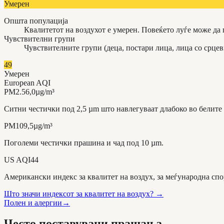
Умерен
Општа популација
Квалитетот на воздухот е умерен. Повеќето луѓе може да
Чувствителни групи
Чувствителните групи (деца, постари лица, лица со срце
49
Умерен
European AQI
PM2.5
6,0
µg/m³
Ситни честички под 2,5 µm што навлегуваат длабоко во белите
PM10
9,5
µg/m³
Поголеми честички прашина и чад под 10 µm.
US AQI
44
Американски индекс за квалитет на воздух, за меѓународна спо
Што значи индексот за квалитет на воздух?
→
Полен и алергии
→
Често поставувани прашања