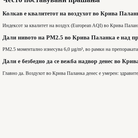
Колкав е квалитетот на воздухот во Крива Палан
Индексот за квалитет на воздух (European AQI) во Крива Палан
Дали нивото на PM2.5 во Крива Паланка е над п
PM2.5 моментално изнесува 6,0 µg/m³, во рамки на препораката 
Дали е безбедно да се вежба надвор денес во Кри
Главно да. Воздухот во Крива Паланка денес е умерен: здравит