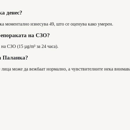
ка денес?
ка моментално изнесува 49, што се оценува како умерен.
репораката на СЗО?
на СЗО (15 µg/m³ за 24 часа).
ва Паланка?
е лица може да вежбаат нормално, а чувствителните нека внимав