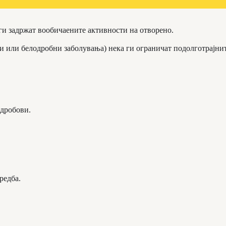
 ги задржат вообичаените активности на отворено.
ви или белодробни заболувања) нека ги ограничат подолготрајни
 дробови.
редба.