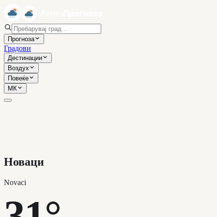
Прогноза
Градови
Дестинации
Воздух
Повеќе
МК
Новаци
Novaci
31°