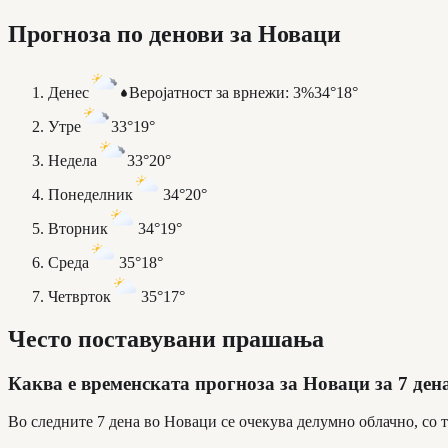
Прогноза по денови за Новаци
Денес
Веројатност за врнежи
:
3%
34°
18°
Утре
33°
19°
Недела
33°
20°
Понеделник
34°
20°
Вторник
34°
19°
Среда
35°
18°
Четврток
35°
17°
Често поставувани прашања
Каква е временската прогноза за Новаци за 7 ден
Во следните 7 дена во Новаци се очекува делумно облачно, со 