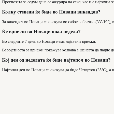
Прогнозата за седум дена се ажурира на секој час и е најточна з
Колку степени ќе биде во Новаци викендов?
За викендот во Новаци се очекува во сабота облачно (33°/19°), в
Ќе врне ли во Новаци оваа недела?
Во следните 7 дена во Новаци нема најавени врнежи.
Веројатноста за врнежи покажува колкава е шансата да падне д
Кој ден од неделата ќе биде најтопол во Новаци?
Најтопол ден во Новаци се очекува да биде Четврток (35°C), а н