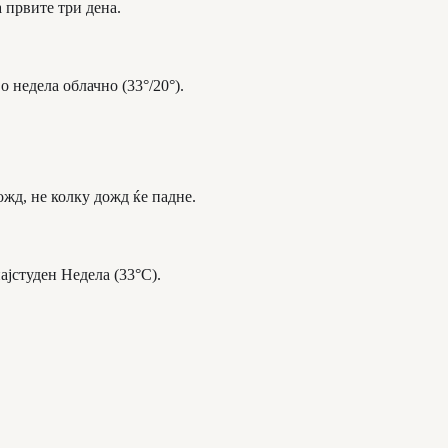
а првите три дена.
о недела облачно (33°/20°).
ожд, не колку дожд ќе падне.
ајстуден Недела (33°C).