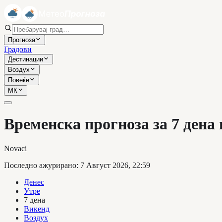
Прогноза
Градови
Дестинации
Воздух
Повеќе
МК
Временска прогноза за 7 дена
Novaci
Последно ажурирано
:
7 Август 2026, 22:59
Денес
Утре
7 дена
Викенд
Воздух