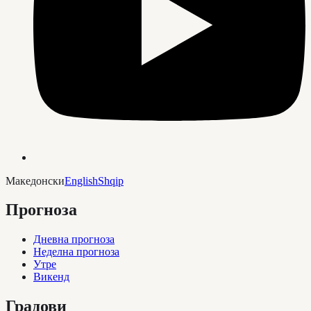
Македонски
English
Shqip
Прогноза
Дневна прогноза
Неделна прогноза
Утре
Викенд
Градови