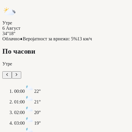
Утре
6 Август
34°
18°
Облачно
Веројатност за врнежи
:
5%
13 км/ч
По часови
Утре
00:00
22°
01:00
21°
02:00
20°
03:00
19°