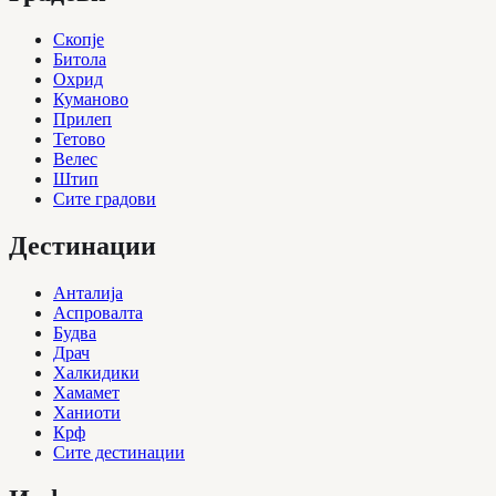
Скопје
Битола
Охрид
Куманово
Прилеп
Тетово
Велес
Штип
Сите градови
Дестинации
Анталија
Аспровалта
Будва
Драч
Халкидики
Хамамет
Ханиоти
Крф
Сите дестинации