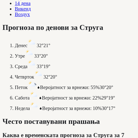
14 дена
Викенд
Воздух
Прогноза по денови за Струга
Денес
32°
21°
Утре
33°
20°
Среда
33°
19°
Четврток
32°
20°
Петок
Веројатност за врнежи
:
55%
30°
20°
Сабота
Веројатност за врнежи
:
22%
29°
19°
Недела
Веројатност за врнежи
:
10%
30°
17°
Често поставувани прашања
Каква е временската прогноза за Струга за 7