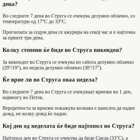
дена?
Во следните 7 дена во Струга се очекува делумно облачно, со
температури од 17°C до 33°C.
Прогнозата за седум дена се ажурира на секој час и е најточна
за првите три дена.
Колку степени ќе биде во Струга викендов?
За викендот во Струга се очекува во сабота делумно облачно
(29°/19°), во недела делумно облачно (30°/17°).
Ќе врне ли во Струга оваа недела?
Во следните 7 дена во Струга се очекуваат врнежи во 1 ден,
најмногу во Петок.
Веројатноста за врнежи покажува колкава е шансата да падне
дожд, не колку дожд ќе падне.
Кој ден од неделата ќе биде најтопол во Струга?
Најтопол ден во Струга се очекува да биде Среда (33°C), а