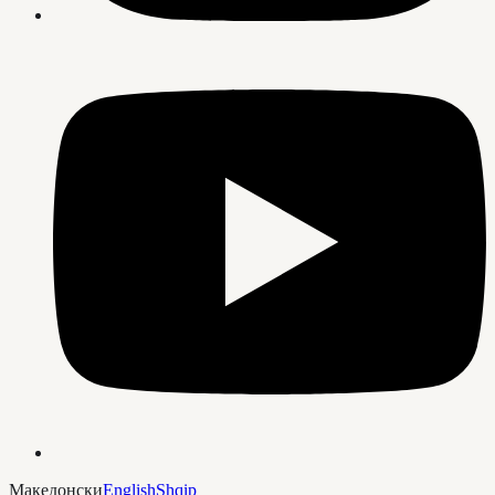
Македонски
English
Shqip