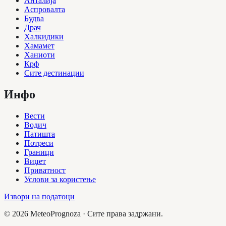
Анталија
Аспровалта
Будва
Драч
Халкидики
Хамамет
Ханиоти
Крф
Сите дестинации
Инфо
Вести
Водич
Патишта
Потреси
Граници
Виџет
Приватност
Услови за користење
Извори на податоци
©
2026
MeteoPrognoza ·
Сите права задржани.