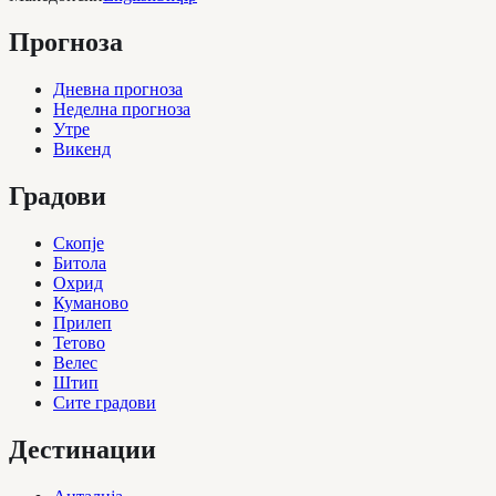
Прогноза
Дневна прогноза
Неделна прогноза
Утре
Викенд
Градови
Скопје
Битола
Охрид
Куманово
Прилеп
Тетово
Велес
Штип
Сите градови
Дестинации