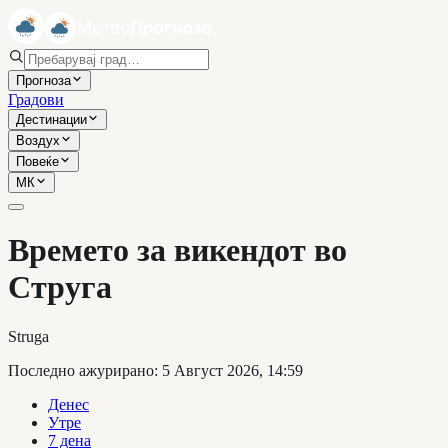
Прогноза
Градови
Дестинации
Воздух
Повеќе
МК
Времето за викендот во
Струга
Struga
Последно ажурирано
:
5 Август 2026, 14:59
Денес
Утре
7 дена