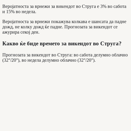
Веројатноста за врнежи за викендот во Струга е 3% во сабота
и 15% во недела.
Веројатноста за врнежи покажува колкава е шансата да падне
дожд, не колку дожд ќе падне. Прогнозата за викендот се
ажурира секој ден.
Какво ќе биде времето за викендот во Струга?
Прогнозата за викендот во Струга: во сабота делумно облачно
(32°/20°), во недела делумно облачно (32°/20°).