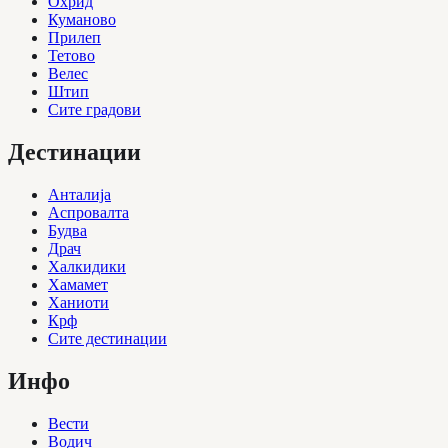
Охрид
Куманово
Прилеп
Тетово
Велес
Штип
Сите градови
Дестинации
Анталија
Аспровалта
Будва
Драч
Халкидики
Хамамет
Ханиоти
Крф
Сите дестинации
Инфо
Вести
Водич