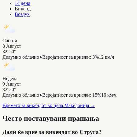
14 дена
Викенд
Воздух
Сабота
8 Август
32°
20°
Делумно облачно
Веројатност за врнежи
:
3%
12 км/ч
Недела
9 Август
32°
20°
Делумно облачно
Веројатност за врнежи
:
15%
16 км/ч
Времето за викендот во цела Македонија
→
Често поставувани прашања
Дали ќе врне за викендот во Струга?