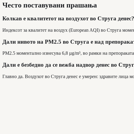
Често поставувани прашања
Колкав е квалитетот на воздухот во Струга денес
Индексот за квалитет на воздух (European AQI) во Струга моме
Дали нивото на PM2.5 во Струга е над препорак
PM2.5 моментално изнесува 6,8 µg/m³, во рамки на препораката 
Дали е безбедно да се вежба надвор денес во Стру
Главно да. Воздухот во Струга денес е умерен: здравите лица 