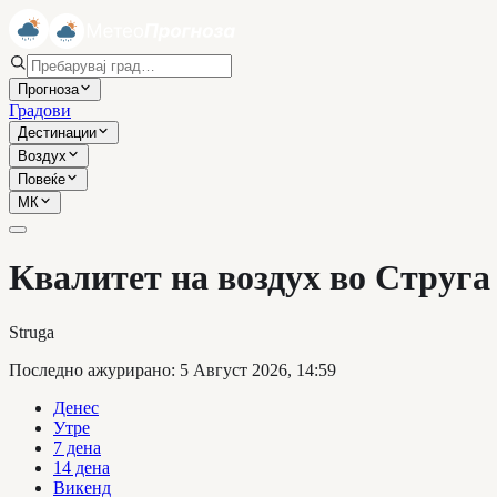
Прогноза
Градови
Дестинации
Воздух
Повеќе
МК
Квалитет на воздух во Струга
Struga
Последно ажурирано
:
5 Август 2026, 14:59
Денес
Утре
7 дена
14 дена
Викенд