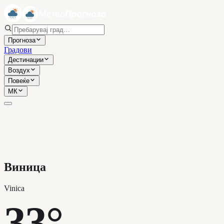
Прогноза
Градови
Дестинации
Воздух
Повеќе
МК
Виница
Vinica
33°