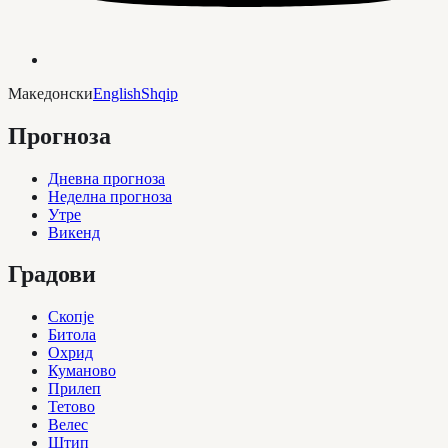
Македонски
English
Shqip
Прогноза
Дневна прогноза
Неделна прогноза
Утре
Викенд
Градови
Скопје
Битола
Охрид
Куманово
Прилеп
Тетово
Велес
Штип