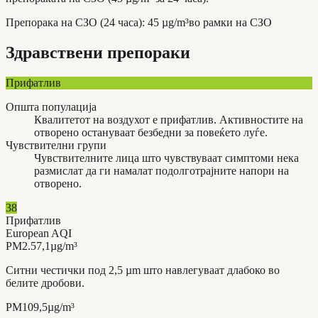
Препорака на СЗО (24 часа)
:
45
µg/m³
во рамки на СЗО
Здравствени препораки
Прифатлив
Општа популација
Квалитетот на воздухот е прифатлив. Активностите на
отворено остануваат безбедни за повеќето луѓе.
Чувствителни групи
Чувствителните лица што чувствуваат симптоми нека
размислат да ги намалат подолготрајните напори на
отворено.
38
Прифатлив
European AQI
PM2.5
7,1
µg/m³
Ситни честички под 2,5 µm што навлегуваат длабоко во
белите дробови.
PM10
9,5
µg/m³