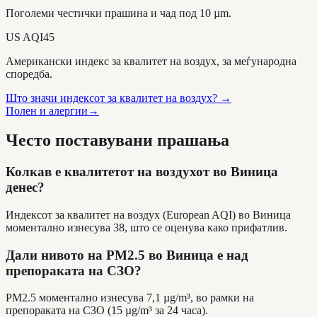
Поголеми честички прашина и чад под 10 µm.
US AQI
45
Американски индекс за квалитет на воздух, за меѓународна
споредба.
Што значи индексот за квалитет на воздух?
→
Полен и алергии
→
Често поставувани прашања
Колкав е квалитетот на воздухот во Виница
денес?
Индексот за квалитет на воздух (European AQI) во Виница
моментално изнесува 38, што се оценува како прифатлив.
Дали нивото на PM2.5 во Виница е над
препораката на СЗО?
PM2.5 моментално изнесува 7,1 µg/m³, во рамки на
препораката на СЗО (15 µg/m³ за 24 часа).