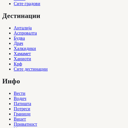
Сите градови
Дестинации
Анталија
Аспровалта
Будва
Драч
Халкидики
Хамамет
Ханиоти
Крф
Сите дестинации
Инфо
Вести
Водич
Патишта
Потреси
Граници
Виџет
Приватност