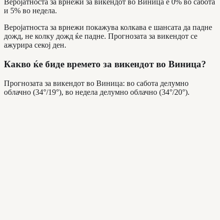
Веројатноста за врнежи за викендот во Виница е 0% во сабота
и 5% во недела.
Веројатноста за врнежи покажува колкава е шансата да падне
дожд, не колку дожд ќе падне. Прогнозата за викендот се
ажурира секој ден.
Какво ќе биде времето за викендот во Виница?
Прогнозата за викендот во Виница: во сабота делумно
облачно (34°/19°), во недела делумно облачно (34°/20°).