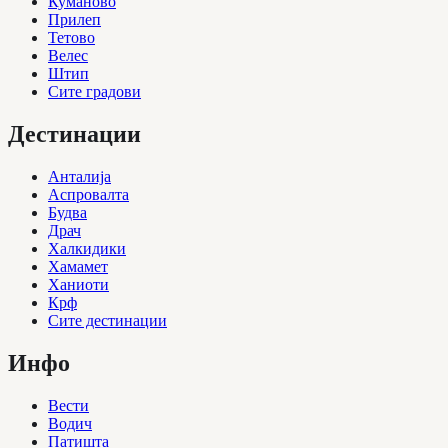
Куманово
Прилеп
Тетово
Велес
Штип
Сите градови
Дестинации
Анталија
Аспровалта
Будва
Драч
Халкидики
Хамамет
Ханиоти
Крф
Сите дестинации
Инфо
Вести
Водич
Патишта