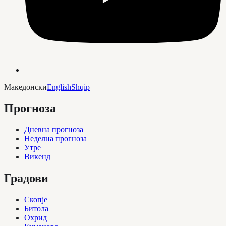
Македонски
English
Shqip
Прогноза
Дневна прогноза
Неделна прогноза
Утре
Викенд
Градови
Скопје
Битола
Охрид