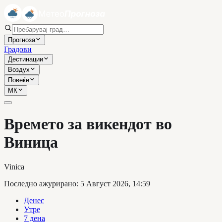
Прогноза
Градови
Дестинации
Воздух
Повеќе
МК
Времето за викендот во
Виница
Vinica
Последно ажурирано
:
5 Август 2026, 14:59
Денес
Утре
7 дена