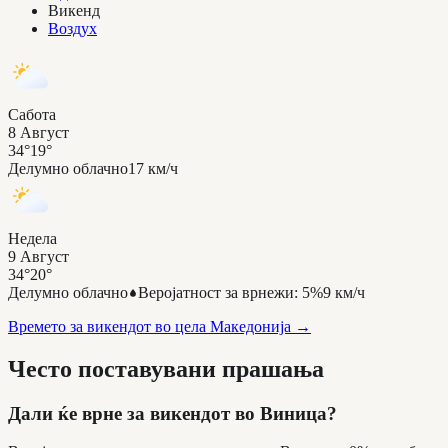
Викенд
Воздух
Сабота
8 Август
34°
19°
Делумно облачно
17 км/ч
Недела
9 Август
34°
20°
Делумно облачно
Веројатност за врнежи
:
5%
9 км/ч
Времето за викендот во цела Македонија
→
Често поставувани прашања
Дали ќе врне за викендот во Виница?