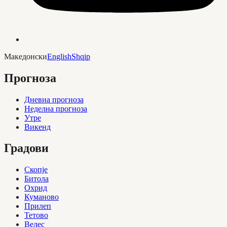
Македонски
English
Shqip
Прогноза
Дневна прогноза
Неделна прогноза
Утре
Викенд
Градови
Скопје
Битола
Охрид
Куманово
Прилеп
Тетово
Велес