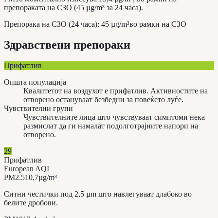
препораката на СЗО (45 µg/m³ за 24 часа).
Препорака на СЗО (24 часа)
:
45
µg/m³
во рамки на СЗО
Здравствени препораки
Прифатлив
Општа популација
Квалитетот на воздухот е прифатлив. Активностите на
отворено остануваат безбедни за повеќето луѓе.
Чувствителни групи
Чувствителните лица што чувствуваат симптоми нека
размислат да ги намалат подолготрајните напори на
отворено.
29
Прифатлив
European AQI
PM2.5
10,7
µg/m³
Ситни честички под 2,5 µm што навлегуваат длабоко во
белите дробови.