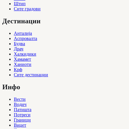
Штип
Сите градови
Дестинации
Анталија
Аспровалта
Будва
Драч
Халкидики
Хамамет
Ханиоти
Крф
Сите дестинации
Инфо
Вести
Водич
Патишта
Потреси
Граници
Виџет