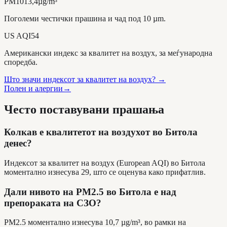
PM10
13,4
µg/m³
Поголеми честички прашина и чад под 10 µm.
US AQI
54
Американски индекс за квалитет на воздух, за меѓународна
споредба.
Што значи индексот за квалитет на воздух?
→
Полен и алергии
→
Често поставувани прашања
Колкав е квалитетот на воздухот во Битола
денес?
Индексот за квалитет на воздух (European AQI) во Битола
моментално изнесува 29, што се оценува како прифатлив.
Дали нивото на PM2.5 во Битола е над
препораката на СЗО?
PM2.5 моментално изнесува 10,7 µg/m³, во рамки на