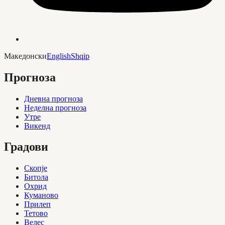
Македонски
English
Shqip
Прогноза
Дневна прогноза
Неделна прогноза
Утре
Викенд
Градови
Скопје
Битола
Охрид
Куманово
Прилеп
Тетово
Велес