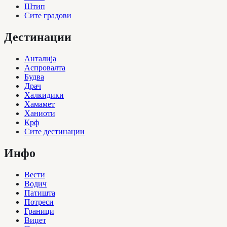
Штип
Сите градови
Дестинации
Анталија
Аспровалта
Будва
Драч
Халкидики
Хамамет
Ханиоти
Крф
Сите дестинации
Инфо
Вести
Водич
Патишта
Потреси
Граници
Виџет