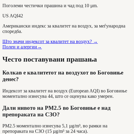
Поголеми честички прашина и чад под 10 µm.
US AQI
42
Американски индекс за квалитет на воздух, за меѓународна
споредба.
Што значи индексот за квалитет на воздух?
→
Полен и алергии
→
Често поставувани прашања
Колкав е квалитетот на воздухот во Боговиње
денес?
Индексот за квалитет на воздух (European AQI) во Боговиње
моментално изнесува 44, што се оценува како умерен.
Дали нивото на PM2.5 во Боговиње е над
препораката на СЗО?
PM2.5 моментално изнесува 5,1 µg/m³, во рамки на
препораката на СЗО (15 µg/m³ за 24 часа).