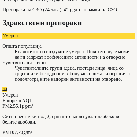
Препорака на СЗО (24 часа)
:
45
µg/m³
во рамки на СЗО
Здравствени препораки
Умерен
Општа популација
Квалитетот на воздухот е умерен. Повеќето луѓе може
да ги задржат вообичаените активности на отворено.
Чувствителни групи
Чувствителните групи (деца, постари лица, лица со
срцеви или белодробни заболувања) нека ги ограничат
подолготрајните напорни активности на отворено.
44
Умерен
European AQI
PM2.5
5,1
µg/m³
Ситни честички под 2,5 µm што навлегуваат длабоко во
белите дробови.
PM10
7,7
µg/m³