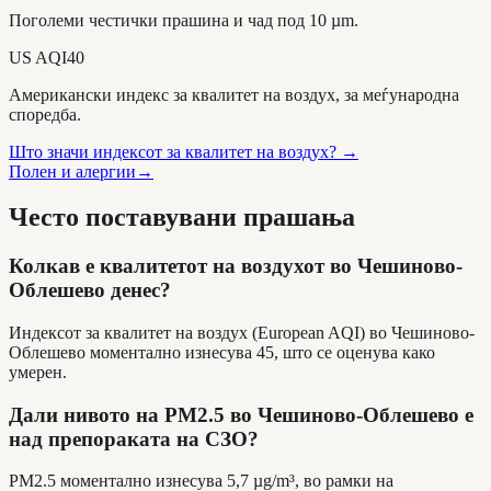
Поголеми честички прашина и чад под 10 µm.
US AQI
40
Американски индекс за квалитет на воздух, за меѓународна
споредба.
Што значи индексот за квалитет на воздух?
→
Полен и алергии
→
Често поставувани прашања
Колкав е квалитетот на воздухот во Чешиново-
Облешево денес?
Индексот за квалитет на воздух (European AQI) во Чешиново-
Облешево моментално изнесува 45, што се оценува како
умерен.
Дали нивото на PM2.5 во Чешиново-Облешево е
над препораката на СЗО?
PM2.5 моментално изнесува 5,7 µg/m³, во рамки на