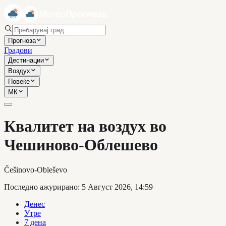
Прогноза
Градови
Дестинации
Воздух
Повеќе
МК
Квалитет на воздух во
Чешиново-Облешево
Češinovo-Obleševo
Последно ажурирано
:
5 Август 2026, 14:59
Денес
Утре
7 дена