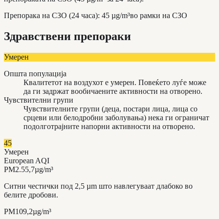
Препорака на СЗО (24 часа)
:
45
µg/m³
во рамки на СЗО
Здравствени препораки
Умерен
Општа популација
Квалитетот на воздухот е умерен. Повеќето луѓе може
да ги задржат вообичаените активности на отворено.
Чувствителни групи
Чувствителните групи (деца, постари лица, лица со
срцеви или белодробни заболувања) нека ги ограничат
подолготрајните напорни активности на отворено.
45
Умерен
European AQI
PM2.5
5,7
µg/m³
Ситни честички под 2,5 µm што навлегуваат длабоко во
белите дробови.
PM10
9,2
µg/m³