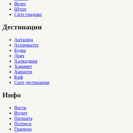
Велес
Штип
Сите градови
Дестинации
Анталија
Аспровалта
Будва
Драч
Халкидики
Хамамет
Ханиоти
Крф
Сите дестинации
Инфо
Вести
Водич
Патишта
Потреси
Граници