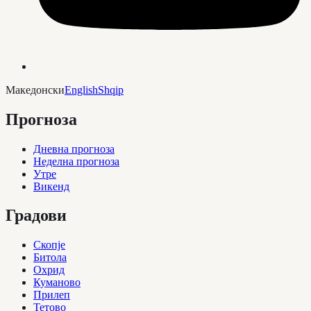
Македонски
English
Shqip
Прогноза
Дневна прогноза
Неделна прогноза
Утре
Викенд
Градови
Скопје
Битола
Охрид
Куманово
Прилеп
Тетово