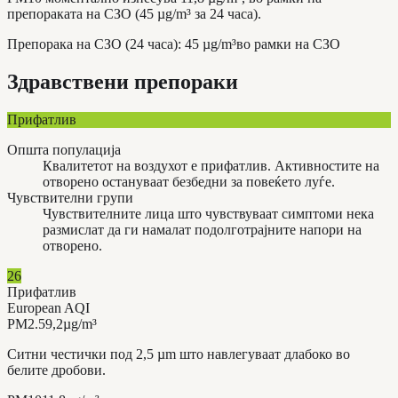
препораката на СЗО (45 µg/m³ за 24 часа).
Препорака на СЗО (24 часа)
:
45
µg/m³
во рамки на СЗО
Здравствени препораки
Прифатлив
Општа популација
Квалитетот на воздухот е прифатлив. Активностите на
отворено остануваат безбедни за повеќето луѓе.
Чувствителни групи
Чувствителните лица што чувствуваат симптоми нека
размислат да ги намалат подолготрајните напори на
отворено.
26
Прифатлив
European AQI
PM2.5
9,2
µg/m³
Ситни честички под 2,5 µm што навлегуваат длабоко во
белите дробови.