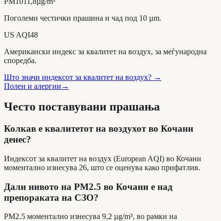
PM10
11,8
µg/m³
Поголеми честички прашина и чад под 10 µm.
US AQI
48
Американски индекс за квалитет на воздух, за меѓународна
споредба.
Што значи индексот за квалитет на воздух?
→
Полен и алергии
→
Често поставувани прашања
Колкав е квалитетот на воздухот во Кочани
денес?
Индексот за квалитет на воздух (European AQI) во Кочани
моментално изнесува 26, што се оценува како прифатлив.
Дали нивото на PM2.5 во Кочани е над
препораката на СЗО?
PM2.5 моментално изнесува 9,2 µg/m³, во рамки на