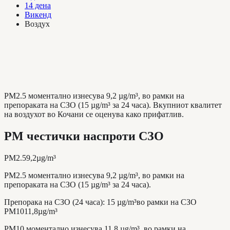
14 дена
Викенд
Воздух
PM2.5 моментално изнесува 9,2 µg/m³, во рамки на
препораката на СЗО (15 µg/m³ за 24 часа). Вкупниот квалитет
на воздухот во Кочани се оценува како прифатлив.
PM честички наспроти СЗО
PM2.5
9,2
µg/m³
PM2.5 моментално изнесува 9,2 µg/m³, во рамки на
препораката на СЗО (15 µg/m³ за 24 часа).
Препорака на СЗО (24 часа)
:
15
µg/m³
во рамки на СЗО
PM10
11,8
µg/m³
PM10 моментално изнесува 11,8 µg/m³, во рамки на