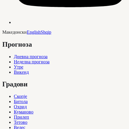
Македонски
English
Shqip
Прогноза
Дневна прогноза
Неделна прогноза
Утре
Викенд
Градови
Скопје
Битола
Охрид
Куманово
Прилеп
Тетово
Велес