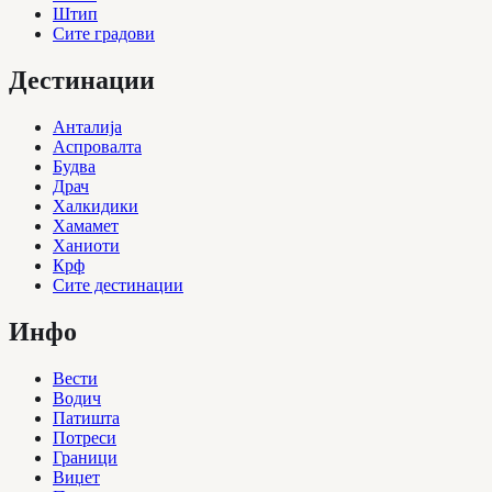
Штип
Сите градови
Дестинации
Анталија
Аспровалта
Будва
Драч
Халкидики
Хамамет
Ханиоти
Крф
Сите дестинации
Инфо
Вести
Водич
Патишта
Потреси
Граници
Виџет