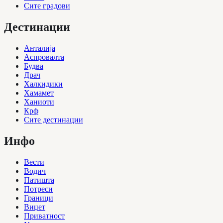
Сите градови
Дестинации
Анталија
Аспровалта
Будва
Драч
Халкидики
Хамамет
Ханиоти
Крф
Сите дестинации
Инфо
Вести
Водич
Патишта
Потреси
Граници
Виџет
Приватност