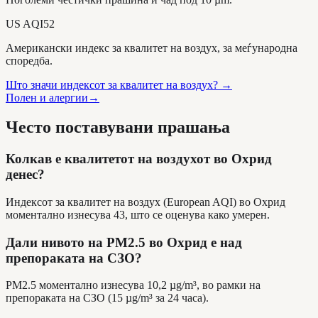
US AQI
52
Американски индекс за квалитет на воздух, за меѓународна
споредба.
Што значи индексот за квалитет на воздух?
→
Полен и алергии
→
Често поставувани прашања
Колкав е квалитетот на воздухот во Охрид
денес?
Индексот за квалитет на воздух (European AQI) во Охрид
моментално изнесува 43, што се оценува како умерен.
Дали нивото на PM2.5 во Охрид е над
препораката на СЗО?
PM2.5 моментално изнесува 10,2 µg/m³, во рамки на
препораката на СЗО (15 µg/m³ за 24 часа).