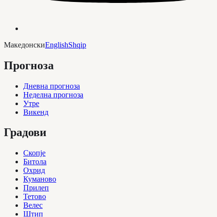
Македонски
English
Shqip
Прогноза
Дневна прогноза
Неделна прогноза
Утре
Викенд
Градови
Скопје
Битола
Охрид
Куманово
Прилеп
Тетово
Велес
Штип