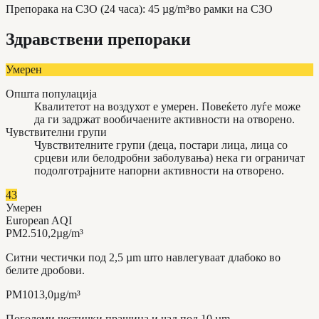
Препорака на СЗО (24 часа)
:
45
µg/m³
во рамки на СЗО
Здравствени препораки
Умерен
Општа популација
Квалитетот на воздухот е умерен. Повеќето луѓе може
да ги задржат вообичаените активности на отворено.
Чувствителни групи
Чувствителните групи (деца, постари лица, лица со
срцеви или белодробни заболувања) нека ги ограничат
подолготрајните напорни активности на отворено.
43
Умерен
European AQI
PM2.5
10,2
µg/m³
Ситни честички под 2,5 µm што навлегуваат длабоко во
белите дробови.
PM10
13,0
µg/m³
Поголеми честички прашина и чад под 10 µm.