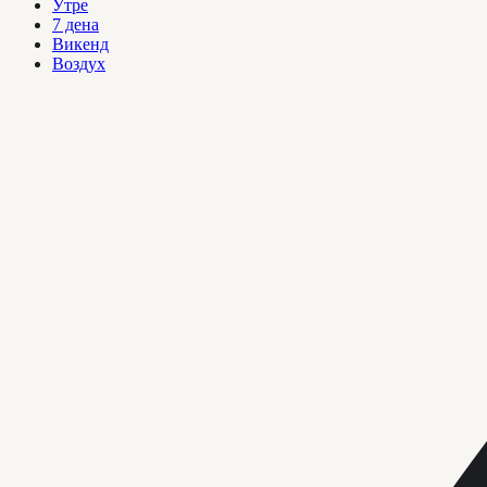
Утре
7 дена
Викенд
Воздух