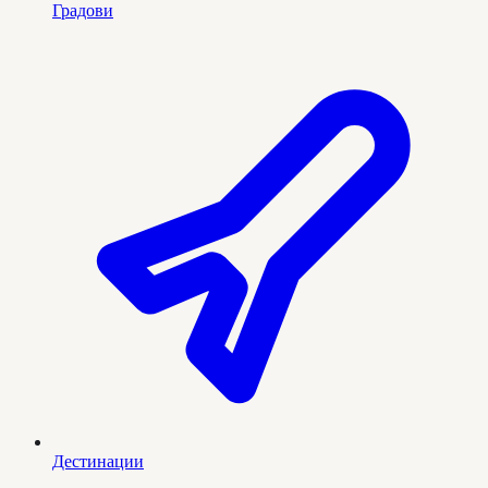
Градови
Дестинации