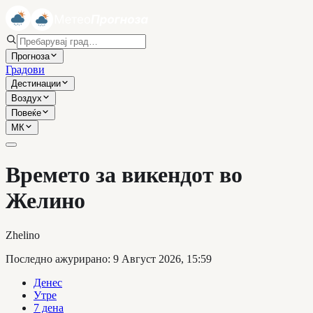
Прогноза
Градови
Дестинации
Воздух
Повеќе
МК
Времето за викендот во
Желино
Zhelino
Последно ажурирано
:
9 Август 2026, 15:59
Денес
Утре
7 дена