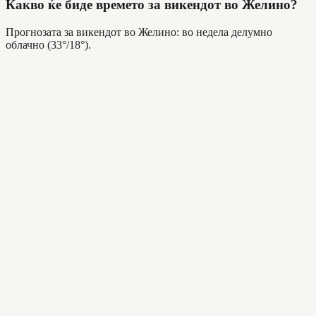
Какво ќе биде времето за викендот во Желино?
Прогнозата за викендот во Желино: во недела делумно
облачно (33°/18°).