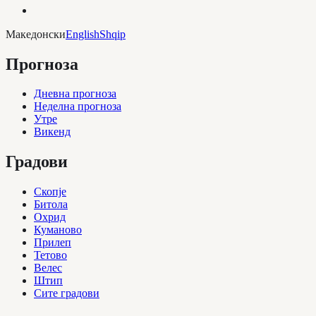
Македонски
English
Shqip
Прогноза
Дневна прогноза
Неделна прогноза
Утре
Викенд
Градови
Скопје
Битола
Охрид
Куманово
Прилеп
Тетово
Велес
Штип
Сите градови