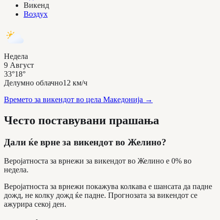
Викенд
Воздух
Недела
9 Август
33°
18°
Делумно облачно
12 км/ч
Времето за викендот во цела Македонија
→
Често поставувани прашања
Дали ќе врне за викендот во Желино?
Веројатноста за врнежи за викендот во Желино е 0% во
недела.
Веројатноста за врнежи покажува колкава е шансата да падне
дожд, не колку дожд ќе падне. Прогнозата за викендот се
ажурира секој ден.