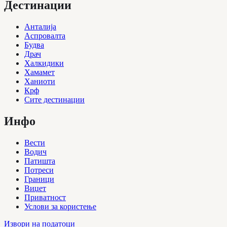
Дестинации
Анталија
Аспровалта
Будва
Драч
Халкидики
Хамамет
Ханиоти
Крф
Сите дестинации
Инфо
Вести
Водич
Патишта
Потреси
Граници
Виџет
Приватност
Услови за користење
Извори на податоци