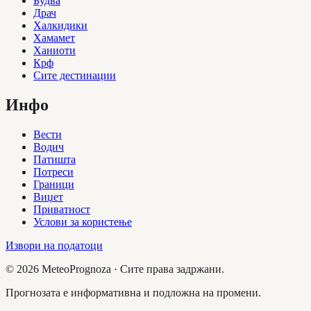
Будва
Драч
Халкидики
Хамамет
Ханиоти
Крф
Сите дестинации
Инфо
Вести
Водич
Патишта
Потреси
Граници
Виџет
Приватност
Услови за користење
Извори на податоци
©
2026
MeteoPrognoza ·
Сите права задржани.
Прогнозата е информативна и подложна на промени.