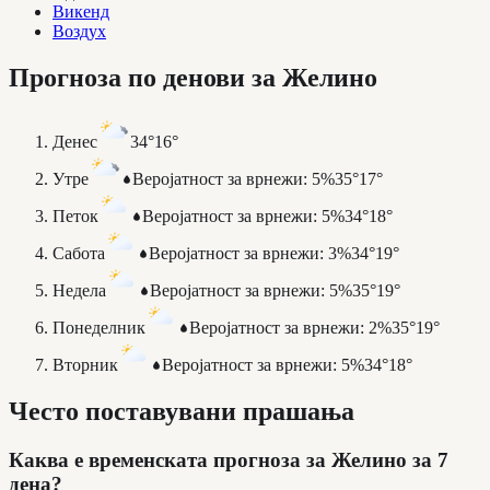
Викенд
Воздух
Прогноза по денови за Желино
Денес
34°
16°
Утре
Веројатност за врнежи
:
5%
35°
17°
Петок
Веројатност за врнежи
:
5%
34°
18°
Сабота
Веројатност за врнежи
:
3%
34°
19°
Недела
Веројатност за врнежи
:
5%
35°
19°
Понеделник
Веројатност за врнежи
:
2%
35°
19°
Вторник
Веројатност за врнежи
:
5%
34°
18°
Често поставувани прашања
Каква е временската прогноза за Желино за 7
дена?