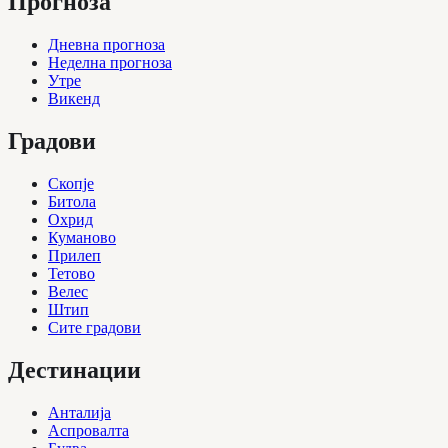
Прогноза
Дневна прогноза
Неделна прогноза
Утре
Викенд
Градови
Скопје
Битола
Охрид
Куманово
Прилеп
Тетово
Велес
Штип
Сите градови
Дестинации
Анталија
Аспровалта