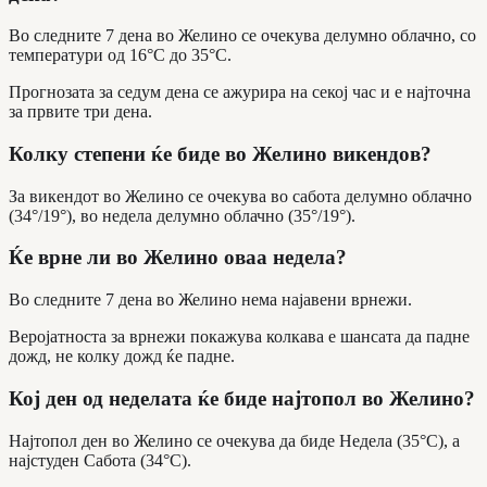
Во следните 7 дена во Желино се очекува делумно облачно, со
температури од 16°C до 35°C.
Прогнозата за седум дена се ажурира на секој час и е најточна
за првите три дена.
Колку степени ќе биде во Желино викендов?
За викендот во Желино се очекува во сабота делумно облачно
(34°/19°), во недела делумно облачно (35°/19°).
Ќе врне ли во Желино оваа недела?
Во следните 7 дена во Желино нема најавени врнежи.
Веројатноста за врнежи покажува колкава е шансата да падне
дожд, не колку дожд ќе падне.
Кој ден од неделата ќе биде најтопол во Желино?
Најтопол ден во Желино се очекува да биде Недела (35°C), а
најстуден Сабота (34°C).