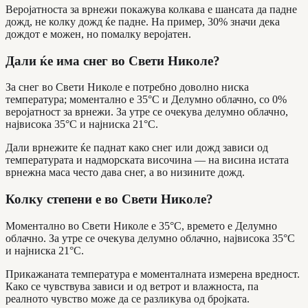
Веројатноста за врнежи покажува колкава е шансата да падне
дожд, не колку дожд ќе падне. На пример, 30% значи дека
дождот е можен, но помалку веројатен.
Дали ќе има снег во Свети Николе?
За снег во Свети Николе е потребно доволно ниска
температура; моментално е 35°C и Делумно облачно, со 0%
веројатност за врнежи. За утре се очекува делумно облачно,
највисока 35°C и најниска 21°C.
Дали врнежите ќе паднат како снег или дожд зависи од
температурата и надморската височина — на висина истата
врнежна маса често дава снег, а во низините дожд.
Колку степени е во Свети Николе?
Моментално во Свети Николе е 35°C, времето е Делумно
облачно. За утре се очекува делумно облачно, највисока 35°C
и најниска 21°C.
Прикажаната температура е моменталната измерена вредност.
Како се чувствува зависи и од ветрот и влажноста, па
реалното чувство може да се разликува од бројката.