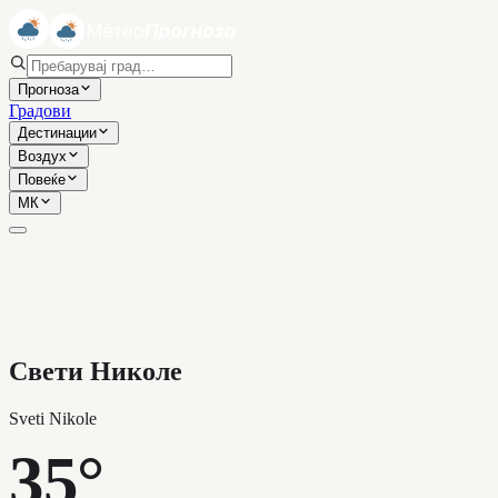
Прогноза
Градови
Дестинации
Воздух
Повеќе
МК
Свети Николе
Sveti Nikole
35°