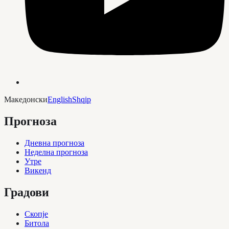
Македонски
English
Shqip
Прогноза
Дневна прогноза
Неделна прогноза
Утре
Викенд
Градови
Скопје
Битола