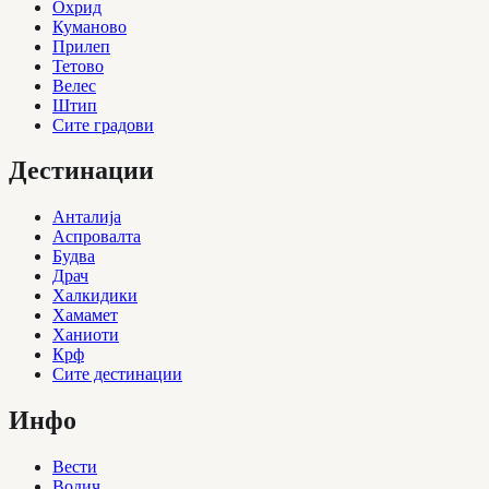
Охрид
Куманово
Прилеп
Тетово
Велес
Штип
Сите градови
Дестинации
Анталија
Аспровалта
Будва
Драч
Халкидики
Хамамет
Ханиоти
Крф
Сите дестинации
Инфо
Вести
Водич