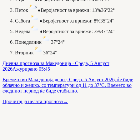
Петок
Веројатност за врнежи
:
13%
36°
22°
Сабота
Веројатност за врнежи
:
8%
35°
24°
Недела
Веројатност за врнежи
:
3%
37°
24°
Понеделник
37°
24°
Вторник
36°
24°
Дневна прогноза за Македонија
· Среда, 5 Август
2026
Ажурирано
05:45
Времето во Македонија денес, Среда, 5 Август 2026, ќе биде
облачно и жешко, со температури од 11 до 37°C. Времето во
следниот период ќе биде стабилно.
Прочитај ја целата прогноза
→