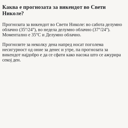
Каква е прогнозата за викендот во Свети
Николе?
Прогнозата за викендот во Свети Николе: во сабота делумно
облачно (35°/24°), во недела делумно облачно (37°/24°).
Моментално е 35°C и Делумно облачно.
Прогнозите за неколку дена напред носат поголема
несигурност од оние за денес и утре, па прогнозата за
викендот најдобро е да се сфати како насока што се ажурира
секој ден.