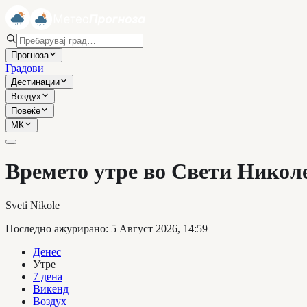
Прогноза
Градови
Дестинации
Воздух
Повеќе
МК
Времето утре во Свети Никол
Sveti Nikole
Последно ажурирано
:
5 Август 2026, 14:59
Денес
Утре
7 дена
Викенд
Воздух