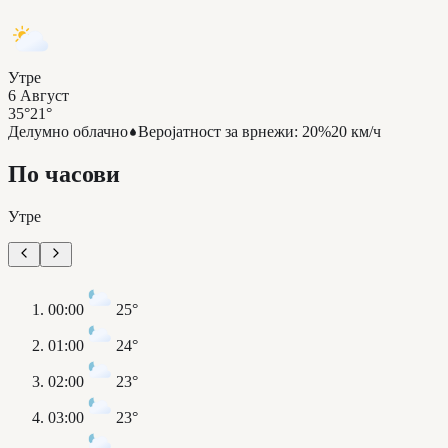
Утре
6 Август
35°
21°
Делумно облачно
Веројатност за врнежи
:
20%
20 км/ч
По часови
Утре
00:00
25°
01:00
24°
02:00
23°
03:00
23°