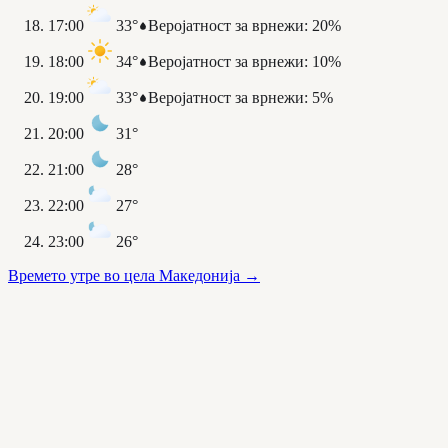
17:00
33°
Веројатност за врнежи
:
20%
18:00
34°
Веројатност за врнежи
:
10%
19:00
33°
Веројатност за врнежи
:
5%
20:00
31°
21:00
28°
22:00
27°
23:00
26°
Времето утре во цела Македонија
→