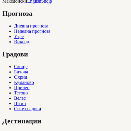
Македонски
English
Shqip
Прогноза
Дневна прогноза
Неделна прогноза
Утре
Викенд
Градови
Скопје
Битола
Охрид
Куманово
Прилеп
Тетово
Велес
Штип
Сите градови
Дестинации