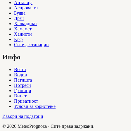
Анталија
Аспровалта
Будва
Драч
Халкидики
Хамамет
Ханиоти
Крф
Сите дестинации
Инфо
Вести
Водич
Патишта
Потреси
Граници
Виџет
Приватност
Услови за користење
Извори на податоци
©
2026
MeteoPrognoza ·
Сите права задржани.