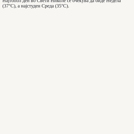
Најтопол ден во Свети Николе се очекува да биде Недела
(37°C), а најстуден Среда (35°C).