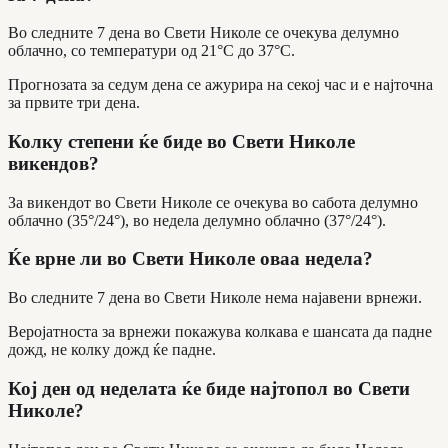
Во следните 7 дена во Свети Николе се очекува делумно
облачно, со температури од 21°C до 37°C.
Прогнозата за седум дена се ажурира на секој час и е најточна
за првите три дена.
Колку степени ќе биде во Свети Николе
викендов?
За викендот во Свети Николе се очекува во сабота делумно
облачно (35°/24°), во недела делумно облачно (37°/24°).
Ќе врне ли во Свети Николе оваа недела?
Во следните 7 дена во Свети Николе нема најавени врнежи.
Веројатноста за врнежи покажува колкава е шансата да падне
дожд, не колку дожд ќе падне.
Кој ден од неделата ќе биде најтопол во Свети
Николе?