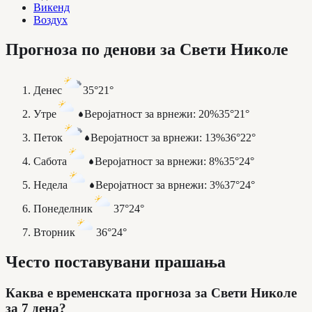
Викенд
Воздух
Прогноза по денови за Свети Николе
Денес
35°
21°
Утре
Веројатност за врнежи
:
20%
35°
21°
Петок
Веројатност за врнежи
:
13%
36°
22°
Сабота
Веројатност за врнежи
:
8%
35°
24°
Недела
Веројатност за врнежи
:
3%
37°
24°
Понеделник
37°
24°
Вторник
36°
24°
Често поставувани прашања
Каква е временската прогноза за Свети Николе
за 7 дена?