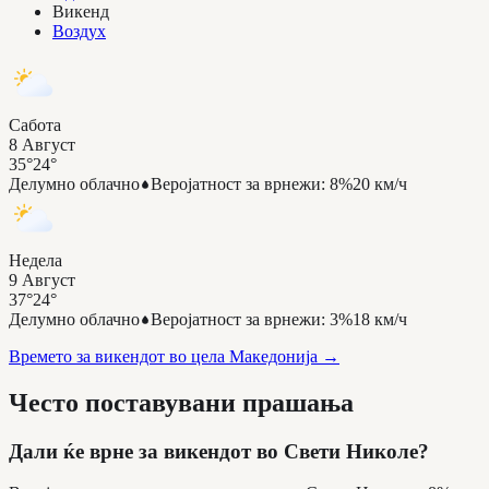
Викенд
Воздух
Сабота
8 Август
35°
24°
Делумно облачно
Веројатност за врнежи
:
8%
20 км/ч
Недела
9 Август
37°
24°
Делумно облачно
Веројатност за врнежи
:
3%
18 км/ч
Времето за викендот во цела Македонија
→
Често поставувани прашања
Дали ќе врне за викендот во Свети Николе?