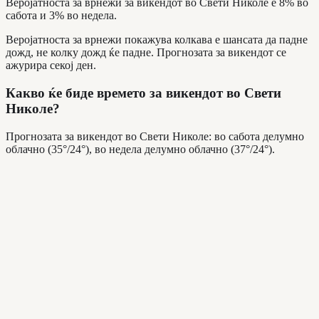
Веројатноста за врнежи за викендот во Свети Николе е 8% во
сабота и 3% во недела.
Веројатноста за врнежи покажува колкава е шансата да падне
дожд, не колку дожд ќе падне. Прогнозата за викендот се
ажурира секој ден.
Какво ќе биде времето за викендот во Свети
Николе?
Прогнозата за викендот во Свети Николе: во сабота делумно
облачно (35°/24°), во недела делумно облачно (37°/24°).