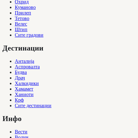
Охрид
Куманово
Прилеп
Тетово
Велес
Штип
Сите градови
Дестинации
Анталија
Аспровалта
Будва
Драч
Халкидики
Хамамет
Ханиоти
Крф
Сите дестинации
Инфо
Вести
Водич